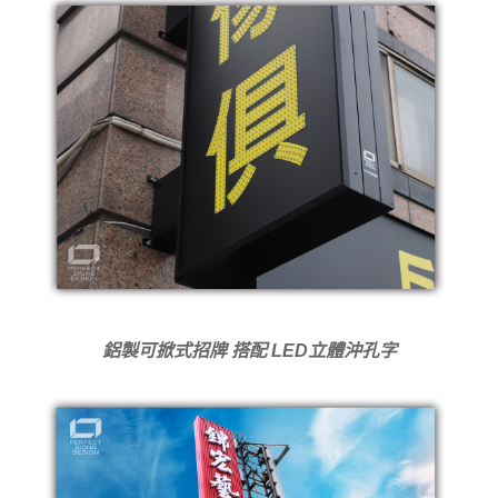
鋁製可掀式招牌 搭配 LED立體沖孔字