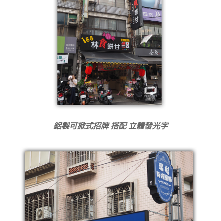
鋁製可掀式招牌 搭配 立體發光字