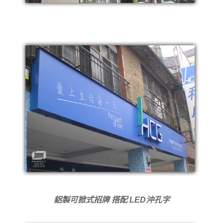
鋁製可掀式招牌 搭配 LED沖孔字