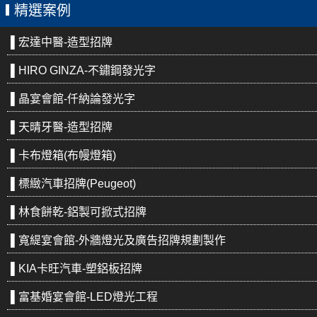
精選案例
▌宏達中醫-造型招牌
▌HIRO GINZA-不鏽鋼發光字
▌晶宴會館-仟納論發光字
▌天晴牙醫-造型招牌
▌卡布燈箱(布幔燈箱)
▌標緻汽車招牌(Peugeot)
▌林食餅乾-鋁製可掀式招牌
▌寬緹宴會館-外牆燈光及廣告招牌規劃製作
▌KIA卡旺汽車-塑鋁板招牌
▌富基婚宴會館-LED燈光工程