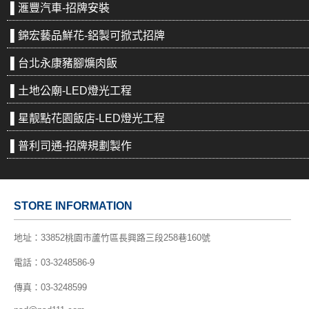
▌滙豐汽車-招牌安裝
▌錦宏藝品鮮花-鋁製可掀式招牌
▌台北永康豬腳爌肉飯
▌土地公廟-LED燈光工程
▌星靓點花園飯店-LED燈光工程
▌普利司通-招牌規劃製作
STORE INFORMATION
地址：
33852桃園市蘆竹區長興路三段258巷160號
電話：
03-3248586-9
傳真：03-3248599