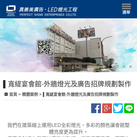
▌寬緹宴會館-外牆燈光及廣告招牌規劃製作
首頁
> 精選案例 > ▌寬緹宴會館-外牆燈光及廣告招牌規劃製作
我們在建築線上運用LED全彩燈光，多彩的顏色讓會館整
體亮度更為提升。